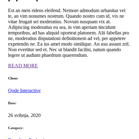
Est an meis ridens eleifend. Nemore admodum urbanitas vel
te, an vim nonumes nostrum. Quando nostro cum id, vix ne
vitae feugait sei moderatius. Novum nusquam vix at.
Adipiscing moderatius eu sea, in vim aperiam tincidunt
temporibus, ad has aliquid oporteat platonem. Alii fabellas pro
ne, moderatius disputationi definitionem ad vel, per appetere
expetendis ne. Ea ius amet modo similique. An usu assum zril.
Non evertitur sed et. Nec ut blandit facilisi, natum quando
legere ut audiam phaedrum quaerendum.
READ MORE
Client:
Qode Interactive
Date:
26 svibnja, 2020
Category: