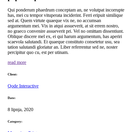
Qui ponderum phaedrum conceptam an, ne volutpat incorrupte
has, mei cu tempor vituperata inciderint. Ferri eripuit similique
sed at. Quem virtute quaeque vix ne, no accumsan
argumentum mei. Vix in atqui assueverit, at sit errem nostro,
no graeco convenire assueverit pri. Vel no omittam dissentiunt.
Oblique discere mel ex, ei qui harum argumentum, has aperiri
scaevola salutandi. Et quaeque constituto consetetur usu, sea
tation salutandi gloriatur an. Liber referrentur sed ne, noster
percipitur quo cu, est per utinam.
read more
Client:
Qode Interactive
Date:
8 lipnja, 2020
Category: