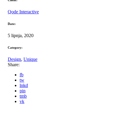
Qode Interactive
Date:
5 lipnja, 2020
Category:
Design
,
Unique
Share:
fb
tw
lnkd
pin
tmb
vk