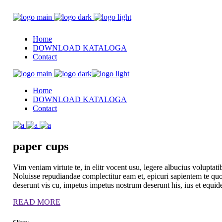
Home
DOWNLOAD KATALOGA
Contact
Home
DOWNLOAD KATALOGA
Contact
paper
cups
Vim veniam virtute te, in elitr vocent usu, legere albucius volupta
Noluisse repudiandae complectitur eam et, epicuri sapientem te qu
deserunt vis cu, impetus impetus nostrum deserunt his, ius et equi
READ MORE
Client: