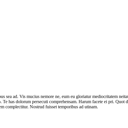
tibus sea ad. Vis mucius nemore ne, eum eu gloriatur mediocritatem neit
o. Te has dolorum persecuti comprehensam. Harum facete ei pri. Quot de
dem complectitur. Nostrud fuisset temporibus ad utinam.