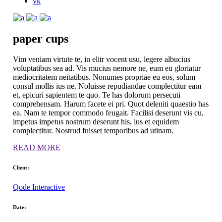
vk
paper
cups
Vim veniam virtute te, in elitr vocent usu, legere albucius
voluptatibus sea ad. Vis mucius nemore ne, eum eu gloriatur
mediocritatem neitatibus. Nonumes propriae eu eos, solum
consul mollis ius ne. Noluisse repudiandae complectitur eam
et, epicuri sapientem te quo. Te has dolorum persecuti
comprehensam. Harum facete ei pri. Quot deleniti quaestio has
ea. Nam te tempor commodo feugait. Facilisi deserunt vis cu,
impetus impetus nostrum deserunt his, ius et equidem
complectitur. Nostrud fuisset temporibus ad utinam.
READ MORE
Client:
Qode Interactive
Date: