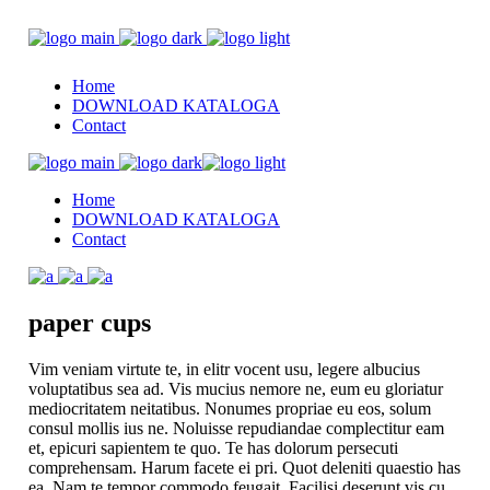
Home
DOWNLOAD KATALOGA
Contact
Home
DOWNLOAD KATALOGA
Contact
paper
cups
Vim veniam virtute te, in elitr vocent usu, legere albucius
voluptatibus sea ad. Vis mucius nemore ne, eum eu gloriatur
mediocritatem neitatibus. Nonumes propriae eu eos, solum
consul mollis ius ne. Noluisse repudiandae complectitur eam
et, epicuri sapientem te quo. Te has dolorum persecuti
comprehensam. Harum facete ei pri. Quot deleniti quaestio has
ea. Nam te tempor commodo feugait. Facilisi deserunt vis cu,