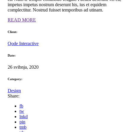
impetus impetus nostrum deserunt his, ius et equidem
complectitur. Nostrud fuisset temporibus ad utinam.
READ MORE
Client:
Qode Interactive
Date:
26 svibnja, 2020
Category:
Design
Share:
fb
tw
lnkd
pin
tmb